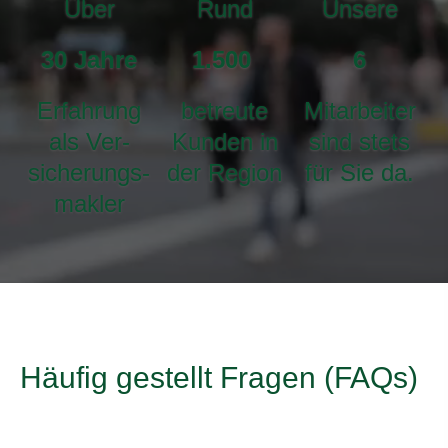
Über
Rund
Unsere
30
Jahre
1.500
6
Erfahrung
betreute
Mitarbeiter
als Ver­
Kunden in
sind stets
sicherungs­
der Region
für Sie da.
makler
Häufig gestellt Fragen (FAQs)