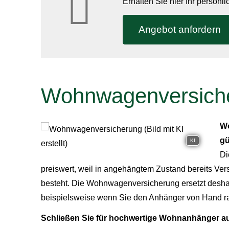
Erhalten Sie hier Ihr persönl
An­ge­bot an­for­dern
Wohnwagenversich
Wo
gü
KI
Di
preiswert, weil in angehängtem Zustand bereits Vers
besteht. Die Wohnwagenversicherung ersetzt desh
beispielsweise wenn Sie den Anhänger von Hand r
Schließen Sie für hochwertige Wohnanhänger a