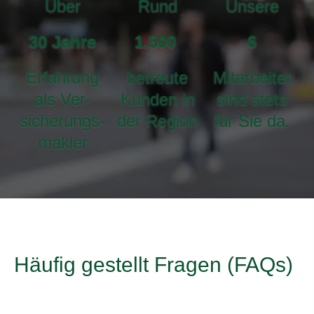
Über
Rund
Unsere
30
Jahre
1.500
6
Erfahrung
betreute
Mitarbeiter
als Ver­
Kunden in
sind stets
sicherungs­
der Region
für Sie da.
makler
Häufig gestellt Fragen (FAQs)